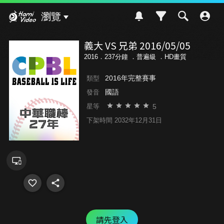
Hami Video
瀏覽
義大 VS 兄弟 2016/05/05
2016．237分鐘 ．
普遍級
．HD畫質
2016年完整賽事
類型
國語
發音
5
星等
下架時間 2032年12月31日
請先登入