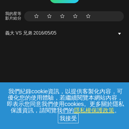
我的星等
影片給分
義大 VS 兄弟 2016/05/05
我們紀錄cookie資訊，以提供客製化內容，可
{{notifyMsg}}
優化您的使用體驗，若繼續閱覽本網站內容，
常見問題
線上客服
服務條款
隱私權保護
即表示您同意我們使用cookies。更多關於隱私
保護資訊，請閱覽我們的
隱私權保護政策
。
中華電信股份有限公司個人家庭分公司
(統一編號：96979949) © 2026