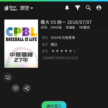
Hami Video
瀏覽
義大 VS 統一 2016/07/07
2016．144分鐘 ．
普遍級
．HD畫質
2016年完整賽事
類型
國語
發音
5
星等
下架時間 2032年12月31日
請先登入