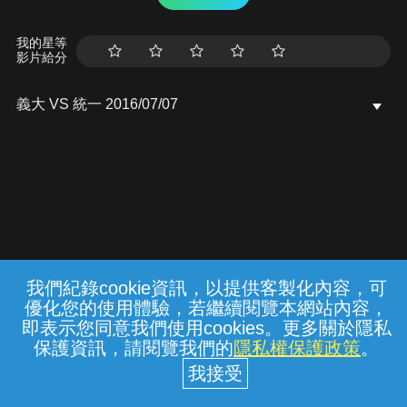
我的星等
影片給分
義大 VS 統一 2016/07/07
我們紀錄cookie資訊，以提供客製化內容，可
{{notifyMsg}}
優化您的使用體驗，若繼續閱覽本網站內容，
常見問題
線上客服
服務條款
隱私權保護
即表示您同意我們使用cookies。更多關於隱私
保護資訊，請閱覽我們的
隱私權保護政策
。
中華電信股份有限公司個人家庭分公司
(統一編號：96979949) © 2026