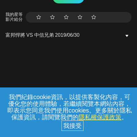
我的星等
影片給分
富邦悍將 VS 中信兄弟 2019/06/30
我們紀錄cookie資訊，以提供客製化內容，可
{{notifyMsg}}
優化您的使用體驗，若繼續閱覽本網站內容，
常見問題
線上客服
服務條款
隱私權保護
即表示您同意我們使用cookies。更多關於隱私
保護資訊，請閱覽我們的
隱私權保護政策
。
中華電信股份有限公司個人家庭分公司
(統一編號：96979949) © 2026