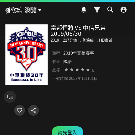
Hami Video
瀏覽
富邦悍將 VS 中信兄弟
2019/06/30
2019．217分鐘 ．
普遍級
．HD畫質
2019年完整賽事
類型
國語
發音
5
星等
下架時間 2032年12月31日
請先登入