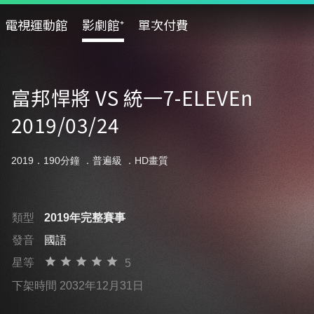
電視運動館
影劇館⁺
單次付費
富邦悍將 VS 統一7-ELEVEn
2019/03/24
2019．190分鐘 ．
普遍級
．HD畫質
類型
2019年完整賽事
發音
國語
星等
5
下架時間 2032年12月31日