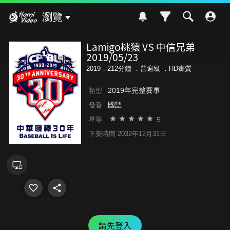
Hami Video
瀏覽
Lamigo桃猿 VS 中信兄弟
2019/05/23
2019．212分鐘 ．
普遍級
．HD畫質
2019年完整賽事
類型
國語
發音
5
星等
下架時間 2032年12月31日
請先登入