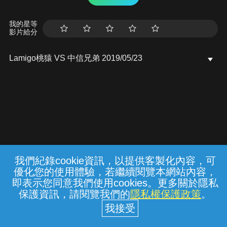
我的星等
影片給分
Lamigo桃猿 VS 中信兄弟 2019/05/23
我們紀錄cookie資訊，以提供客製化內容，可
{{notifyMsg}}
優化您的使用體驗，若繼續閱覽本網站內容，
常見問題
線上客服
服務條款
隱私權保護
即表示您同意我們使用cookies。更多關於隱私
保護資訊，請閱覽我們的
隱私權保護政策
。
中華電信股份有限公司個人家庭分公司
(統一編號：96979949) © 2026