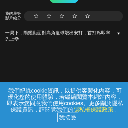
我的星等
影片給分
一局下，陽耀勳面對高角度球敲出安打，首打席即率
先上壘
我們紀錄cookie資訊，以提供客製化內容，可
{{notifyMsg}}
優化您的使用體驗，若繼續閱覽本網站內容，
常見問題
線上客服
服務條款
隱私權保護
即表示您同意我們使用cookies。更多關於隱私
保護資訊，請閱覽我們的
隱私權保護政策
。
中華電信股份有限公司個人家庭分公司
(統一編號：96979949) © 2026