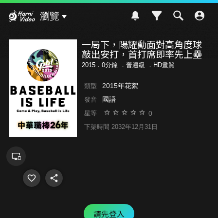
Hami Video
瀏覽
一局下，陽耀勳面對高角度球
敲出安打，首打席即率先上壘
2015．0分鐘 ．
普遍級
．HD畫質
2015年花絮
類型
國語
發音
0
星等
下架時間 2032年12月31日
請先登入