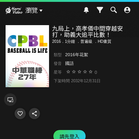
Hami Video
瀏覽
九局上，高孝儀中間穿越安
打，助義大追平比數！
2016．1分鐘 ．
普遍級
．HD畫質
2016年花絮
類型
國語
發音
0
星等
下架時間 2032年12月31日
請先登入