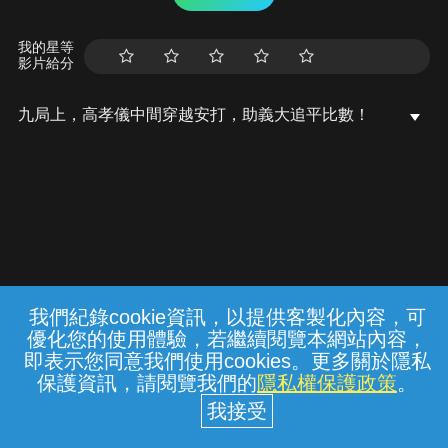
我的星等
影片給分
九局上，高孝儀中間穿越安打，助義大追平比數！
我們紀錄cookie資訊，以提供客製化內容，可
{{notifyMsg}}
優化您的使用體驗，若繼續閱覽本網站內容，
常見問題
線上客服
服務條款
隱私權保護
即表示您同意我們使用cookies。更多關於隱私
保護資訊，請閱覽我們的
隱私權保護政策
。
中華電信股份有限公司個人家庭分公司
(統一編號：96979949) © 2026