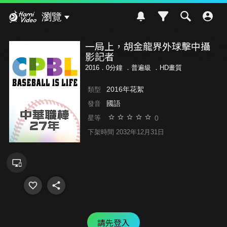
Hami Video
瀏覽
一局上，胡金龍界外球擊中攝
影記者
2016．0分鐘 ．
普遍級
．HD畫質
2016年花絮
類型
國語
發音
0
星等
下架時間 2032年12月31日
請先登入