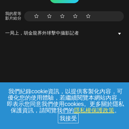
我的星等
影片給分
一局上，胡金龍界外球擊中攝影記者
我們紀錄cookie資訊，以提供客製化內容，可
{{notifyMsg}}
優化您的使用體驗，若繼續閱覽本網站內容，
常見問題
線上客服
服務條款
隱私權保護
即表示您同意我們使用cookies。更多關於隱私
保護資訊，請閱覽我們的
隱私權保護政策
。
中華電信股份有限公司個人家庭分公司
(統一編號：96979949) © 2026