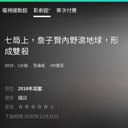
電視運動館
影劇館⁺
單次付費
七局上，詹子賢內野滾地球，形
成雙殺
2016．1分鐘 ．
普遍級
．HD畫質
類型
2016年花絮
發音
國語
星等
0
下架時間 2032年12月31日