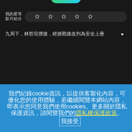
我的星等
影片給分
九局下，林哲瑄撲接，經挑戰後改判為安全上壘
我們紀錄cookie資訊，以提供客製化內容，可
{{notifyMsg}}
優化您的使用體驗，若繼續閱覽本網站內容，
常見問題
線上客服
服務條款
隱私權保護
即表示您同意我們使用cookies。更多關於隱私
保護資訊，請閱覽我們的
隱私權保護政策
。
中華電信股份有限公司個人家庭分公司
(統一編號：96979949) © 2026