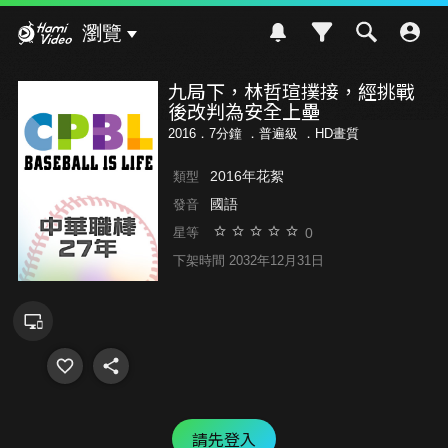
Hami Video
瀏覽
九局下，林哲瑄撲接，經挑戰
後改判為安全上壘
2016．7分鐘 ．
普遍級
．HD畫質
2016年花絮
類型
國語
發音
0
星等
下架時間 2032年12月31日
請先登入