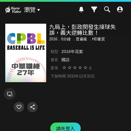
Hami Video
瀏覽
九局上，彭政閔發生接球失
誤，義大逆轉比數！
2016．0分鐘 ．
普遍級
．HD畫質
2016年花絮
類型
國語
發音
0
星等
下架時間 2032年12月31日
請先登入