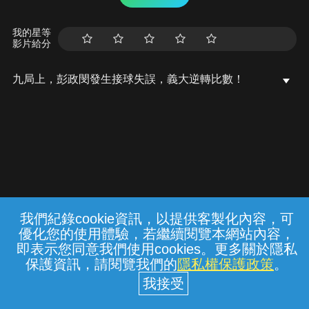
我的星等
影片給分
九局上，彭政閔發生接球失誤，義大逆轉比數！
我們紀錄cookie資訊，以提供客製化內容，可
{{notifyMsg}}
優化您的使用體驗，若繼續閱覽本網站內容，
常見問題
線上客服
服務條款
隱私權保護
即表示您同意我們使用cookies。更多關於隱私
保護資訊，請閱覽我們的
隱私權保護政策
。
中華電信股份有限公司個人家庭分公司
(統一編號：96979949) © 2026