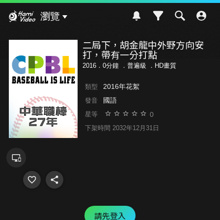
Hami Video
瀏覽
二局下，胡金龍中外野方向安
打，帶有一分打點
2016．0分鐘 ．
普遍級
．HD畫質
2016年花絮
類型
國語
發音
0
星等
下架時間 2032年12月31日
請先登入