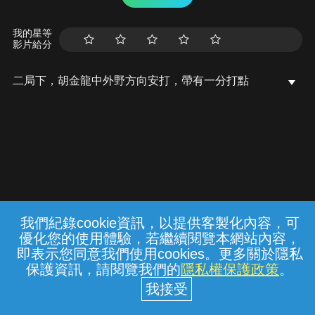
我的星等
影片給分
二局下，胡金龍中外野方向安打，帶有一分打點
我們紀錄cookie資訊，以提供客製化內容，可
{{notifyMsg}}
優化您的使用體驗，若繼續閱覽本網站內容，
常見問題
線上客服
服務條款
隱私權保護
即表示您同意我們使用cookies。更多關於隱私
保護資訊，請閱覽我們的
隱私權保護政策
。
中華電信股份有限公司個人家庭分公司
(統一編號：96979949) © 2026