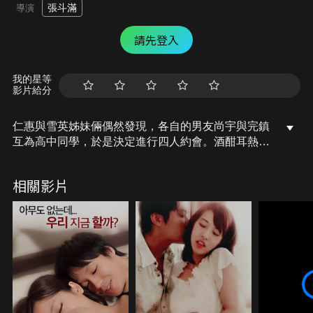
張斗滿
導演
請先登入
我的星等
影片給分
仁惠與雪英姊妹倆偶然發現，各自的男友尚宇與完鎮
互為高中同學，於是決定進行四人約會。酒酣耳熱之
際，口無遮攔的尚宇與完鎮一言不合差點打了起來，
最後雙雙敗陣於濃烈的酒精之下，搖搖晃晃地一起回
相關影片
到姊妹家過夜。隔天，與丈夫賭氣回到娘家的大姊珠
熙，和學生時期熱烈追求自己的尚宇、完鎮重逢，究
竟，深埋已久的愛苗是否會再次復燃呢……