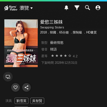
Hami Video
瀏覽
愛慾三姊妹
Swapping Sisters
2018．韓國．65分鐘 ．
限制級
．HD畫質
藝術情慾
類型
韓語
發音
4.2
星等
下架時間 2028年12月31日
演員
劉雪英
吳智賢