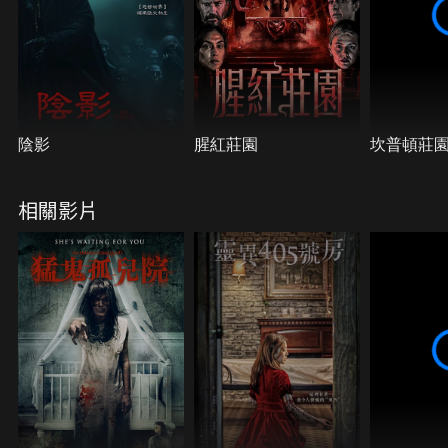
陰影
腥紅莊園
坎普頓莊
相關影片