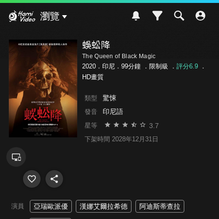
Hami Video
瀏覽
蜈蚣降
The Queen of Black Magic
2020．印尼．99分鐘 ．
限制級
．
評分6.9
．
HD畫質
驚悚
類型
印尼語
發音
3.7
星等
下架時間 2028年12月31日
演員
亞瑞歐派優
漢娜艾爾拉希德
阿迪斯蒂查拉