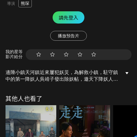
熊琛
導演
請先登入
播放預告片
我的星等
影片給分
邊陲小鎮天河鎮近來屢犯妖災，為解救小鎮，駐守鎮
中的第一降妖人吳靖子發出除妖帖，邀天下降妖人前
來支援。市井遊民阿拾，在途徑天河鎮時，被小妖綁
架，幸得美女降妖人孟珠出手相救，方逃過一劫。阿
其他人也看了
拾發現，孟珠與他夢中的神仙姐姐一模一樣，頓時墜
入愛河，遂跟隨孟珠返回天河村，並拜孟珠為師，又
6.9
奉吳靖子之命，與孟珠、迷戀孟珠的大師兄步威龍，
以及其他降妖人，一同前往福陵山雲棧洞，消滅妖災
的罪魁禍首——千年豬妖。