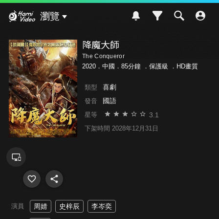
Hami Video
瀏覽
降魔大師
The Conqueror
2020．中國．85分鐘 ．
保護級
．HD畫質
喜劇
類型
國語
發音
3.1
星等
下架時間 2028年12月31日
演員
周婧
史梓辰
李岑奕