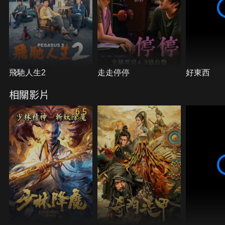
飛馳人生2
走走停停
好東西
相關影片
6.5