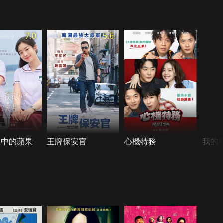
7.0
5.6
眼中的蘋果
王牌保安官
心機特務
我的