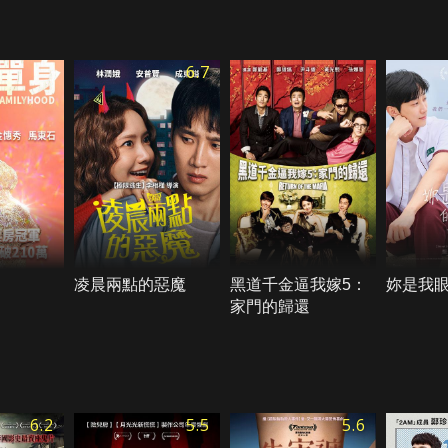
6.7
凌晨兩點的惡魔
黑道千金逼我嫁5：
妳是我
家門的歸還
6.2
5.5
5.6