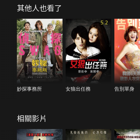
其他人也看了
6.8
5.2
妙探事務所
女狼出任務
告別單身
相關影片