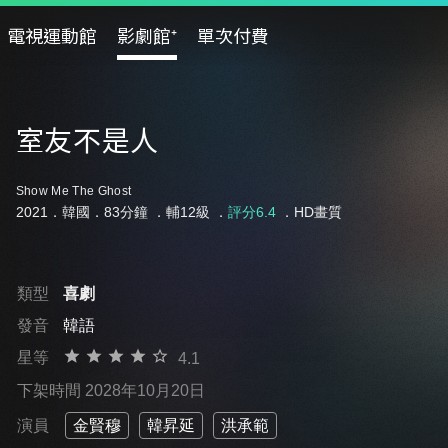
電視運動館
影劇館⁺
單次付費
室友不是人
Show Me The Ghost
2021．韓國．83分鐘 ．
輔12級
．
評分6.4
．HD畫質
類型
喜劇
發音
韓語
星等
4.1
下架時間 2028年10月20日
演員
金賢穆
韓昇延
洪承範