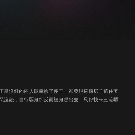
正當沒錢的兩人慶幸撿了便宜，卻發現這棟房子還住著
又沒錢，自行驅鬼卻反而被鬼趕出去，只好找來三流驅