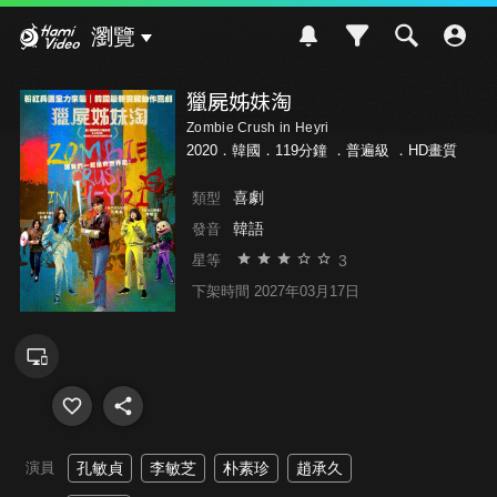
Hami Video
瀏覽
獵屍姊妹淘
Zombie Crush in Heyri
2020．韓國．119分鐘 ．
普遍級
．HD畫質
喜劇
類型
韓語
發音
3
星等
下架時間 2027年03月17日
演員
孔敏貞
李敏芝
朴素珍
趙承久