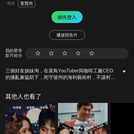
姜賢尚
導演
請先登入
播放預告片
我的星等
影片給分
三個好友姊妹淘，在菜鳥YouTuber與咖啡工廠CEO
的擾亂兼協助下，死守坡州的海利藝術村，不讓村裡
爆發的殭屍危機，越雷池一步。
其他人也看了
6.7