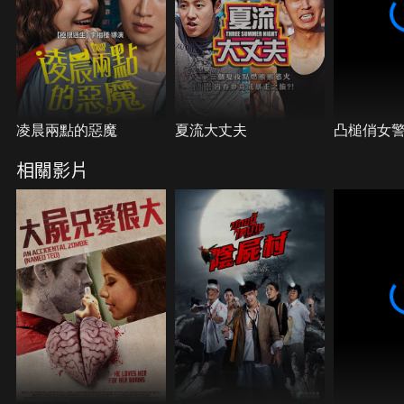
凌晨兩點的惡魔
夏流大丈夫
凸槌俏女
相關影片