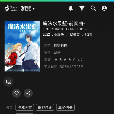
Hami Video
瀏覽
魔法水果籃-前奏曲-
FRUITS BASKET - PRELUDE-
2022 ．
保護級
．HD畫質 ．全2集
劇場特區
類型
日語
發音
4.7
星等
下架時間
2028年12月28日
演員
澤城美雪
細谷佳正
島﨑信長