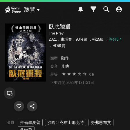
Hami Video
瀏覽
臥底獵殺
The Prey
2021．柬埔寨．93分鐘 ．
輔15級
．
評分5.4
．HD畫質
動作
類型
其他
發音
3.5
星等
下架時間 2028年12月31日
演員
拜倫畢夏普
沙哈亞克布山那克特
努弗恩布艾