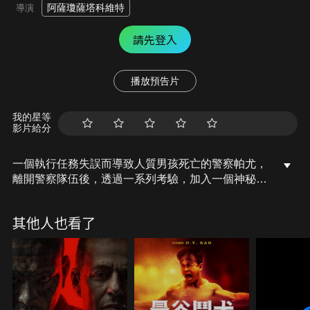
阿薩瓊薩塔科維特
導演
請先登入
播放預告片
我的星等
影片給分
一個執行任務失誤而導致人質男孩死亡的警察帕尤，
離開警察隊伍後，透過一系列考驗，加入一個神秘的
警方小組打擊罪犯。隨著任務執行的深入，他發現小
組真實情況與他想像的不一樣，他最終做出了正確的
其他人也看了
選擇。