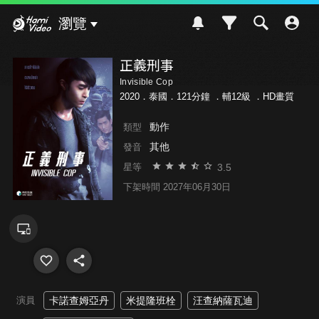
Hami Video
瀏覽
正義刑事
Invisible Cop
2020．泰國．121分鐘 ．
輔12級
．HD畫質
動作
類型
其他
發音
3.5
星等
下架時間 2027年06月30日
演員
卡諾查姆亞丹
米提隆班栓
汪查納薩瓦迪