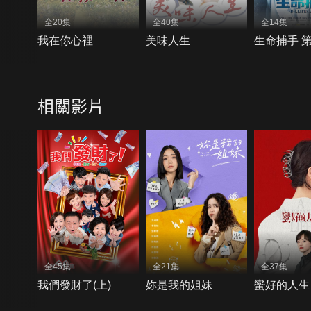
全20集
全40集
全14集
我在你心裡
美味人生
生命捕手 
相關影片
全45集
全21集
全37集
我們發財了(上)
妳是我的姐妹
蠻好的人生