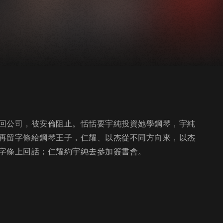
回公司，被安倫阻止。恬恬要宇純投資她學鋼琴，宇純
再留字條給鋼琴王子，仁耀、以杰從不同方向來，以杰
字條上回話；仁耀約宇純去參加簽書會。