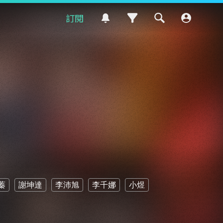
訂閱
蓁
謝坤達
李沛旭
李千娜
小煜