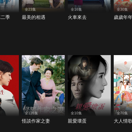
全23集
全16集
全30集
第二季
最美的相遇
火車來去
歲歲年
全126集
全10集
全70集
怪談作家之妻
親愛壞蛋
大人情