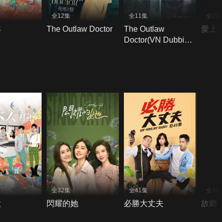
全12集
全11集
全22
年
The Outlaw Doctor
The Outlaw
愛上
Doctor(VN Dubbing
＋VN Subtitles)
全32集
全41集
全36
歌
閃耀的她
必勝大丈夫
故鄉