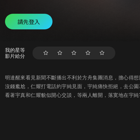
請先登入
我的星等
影片給分
明達醒來看見新聞不斷播出不利於方舟集團消息，擔心得想
沒錢尷尬，仁耀打電話約宇純見面，宇純痛快拒絕，去公園
看著宇真和仁耀貌似開心交談，等兩人離開，落寞地在宇純