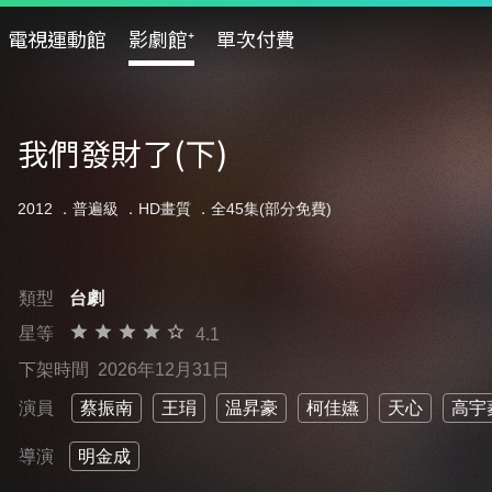
電視運動館
影劇館⁺
單次付費
我們發財了(下)
2012 ．
普遍級
．HD畫質 ．全45集(部分免費)
類型
台劇
星等
4.1
下架時間
2026年12月31日
演員
蔡振南
王琄
温昇豪
柯佳嬿
天心
高宇
導演
明金成