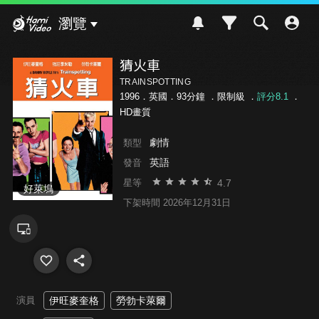
Hami Video
瀏覽
猜火車
TRAINSPOTTING
1996．英國．93分鐘 ．
限制級
．
評分8.1
．
HD畫質
劇情
類型
英語
發音
4.7
星等
好萊塢
下架時間 2026年12月31日
演員
伊旺麥奎格
勞勃卡萊爾