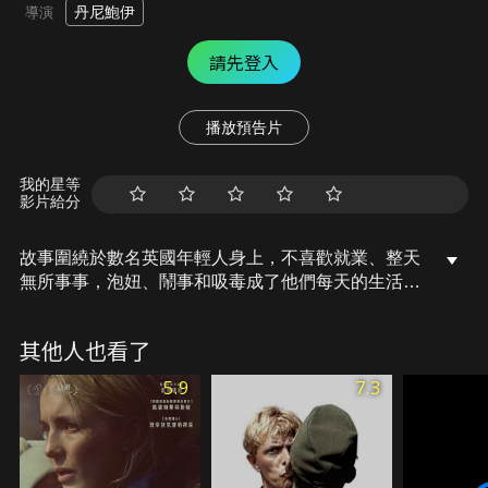
丹尼鮑伊
導演
請先登入
播放預告片
我的星等
影片給分
故事圍繞於數名英國年輕人身上，不喜歡就業、整天
無所事事，泡妞、鬧事和吸毒成了他們每天的生活；
儘管曾試圖擺脫毒品，但仍受不了誘惑地再打上一
針，但隨著歲月逝去，他們也因此對自己的選擇付出
其他人也看了
代價。
5.9
7.3