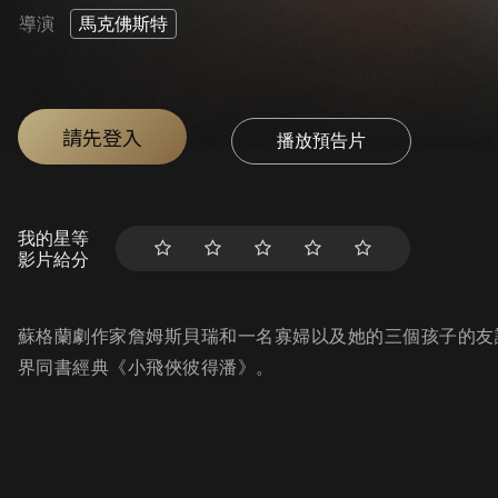
導演
馬克佛斯特
請先登入
播放預告片
我的星等
影片給分
蘇格蘭劇作家詹姆斯貝瑞和一名寡婦以及她的三個孩子的友
界同書經典《小飛俠彼得潘》。