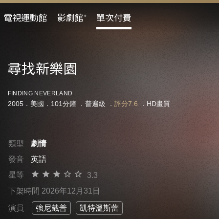
電視運動館
影劇館⁺
單次付費
尋找新樂園
FINDING NEVERLAND
2005．美國．101分鐘 ．
普遍級
．
評分7.6
．HD畫質
類型
劇情
發音
英語
星等
3.3
下架時間 2026年12月31日
演員
強尼戴普
凱特溫斯蕾