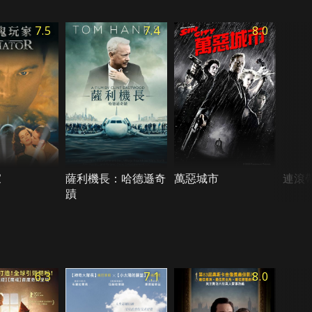
7.5
7.4
8.0
家
薩利機長：哈德遜奇
萬惡城市
連滾
蹟
6.3
7.1
8.0