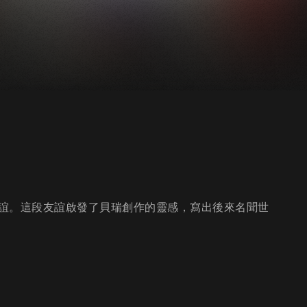
誼。這段友誼啟發了貝瑞創作的靈感，寫出後來名聞世