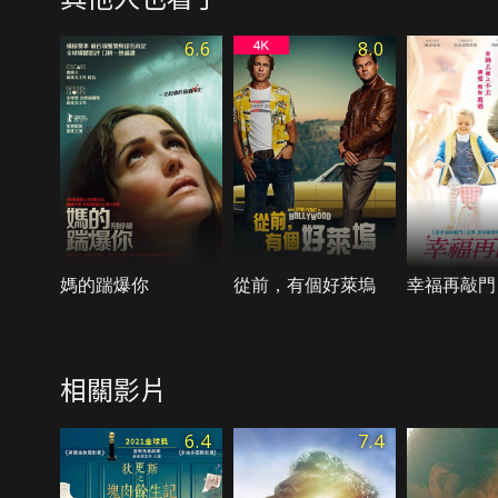
6.6
8.0
媽的踹爆你
從前，有個好萊塢
幸福再敲門
相關影片
6.4
7.4