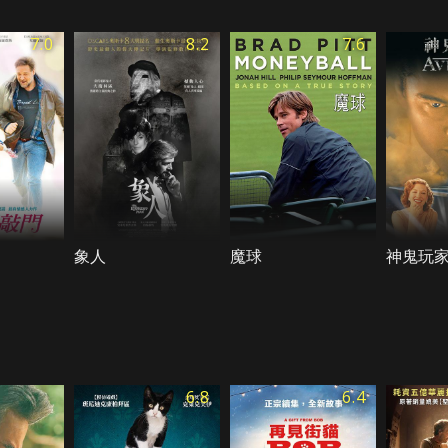
7.0
8.2
7.6
象人
魔球
神鬼玩
6.8
6.4