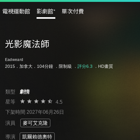
電視運動館
影劇館⁺
單次付費
光影魔法師
Eadweard
2015．加拿大．104分鐘 ．
限制級
．
評分6.3
．HD畫質
類型
劇情
星等
4.5
下架時間 2027年06月26日
演員
麥可艾克隆
導演
凱爾賴德奧特