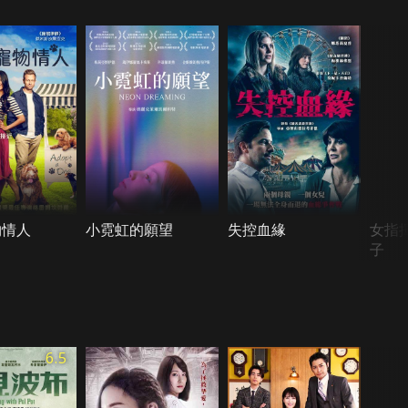
物情人
小霓虹的願望
失控血緣
女指
子
6.5