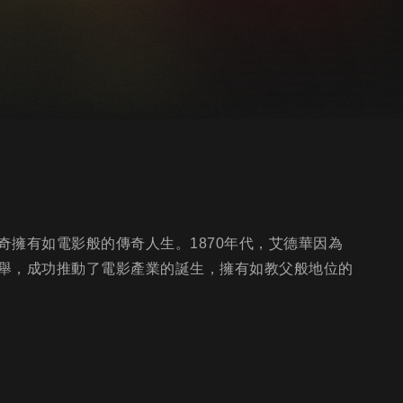
擁有如電影般的傳奇人生。1870年代，艾德華因為
舉，成功推動了電影產業的誕生，擁有如教父般地位的