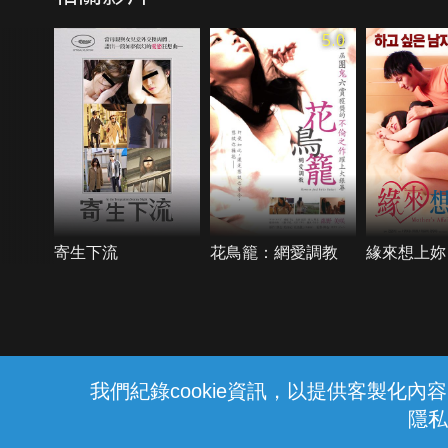
5.0
寄生下流
花鳥籠：網愛調教
緣來想上妳
{{notifyMsg}}
我們紀錄cookie資訊，以提供客製化
隱私