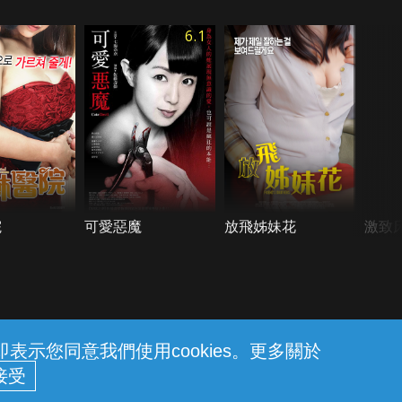
6.1
院
可愛惡魔
放飛姊妹花
激致
示您同意我們使用cookies。更多關於