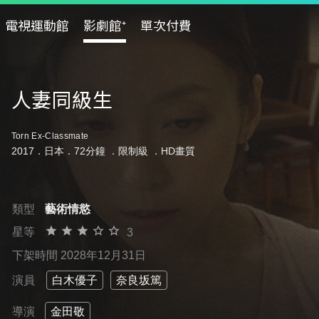
電視運動館
影劇館⁺
單次付費
人妻同級生
Torn Ex-Classmate
2017．日本．72分鐘 ．
限制級
．HD畫質
類型
藝術情慾
星等
3
下架時間 2028年12月31日
演員
白木優子
奈良坂篤
導演
金田敬