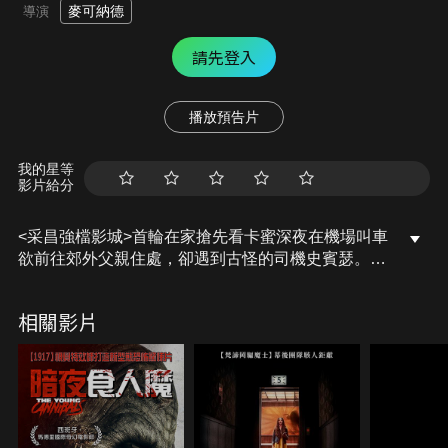
麥可納德
導演
請先登入
播放預告片
我的星等
影片給分
<采昌強檔影城>首輪在家搶先看卡蜜深夜在機場叫車
欲前往郊外父親住處，卻遇到古怪的司機史賓瑟。汽
車突然在昏暗的森林道路上拋錨，讓卡蜜開始恐懼不
安，卡蜜下車求助卻遇到種種怪異現象，原來森林中
相關影片
有某種不明的超自然力量，如果要離開此地，其中一
人必須死。