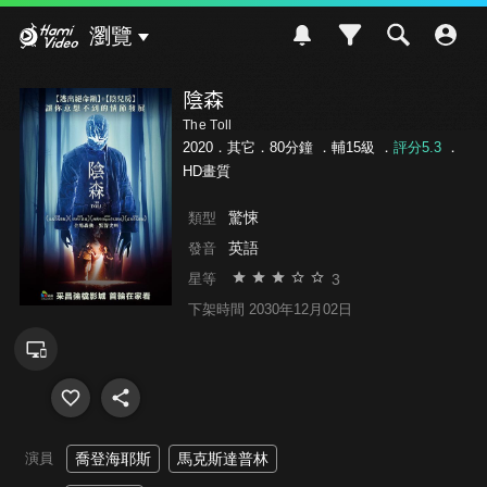
Hami Video
瀏覽
陰森
The Toll
2020．其它．80分鐘 ．
輔15級
．
評分5.3
．
HD畫質
驚悚
類型
英語
發音
3
星等
下架時間 2030年12月02日
演員
喬登海耶斯
馬克斯達普林