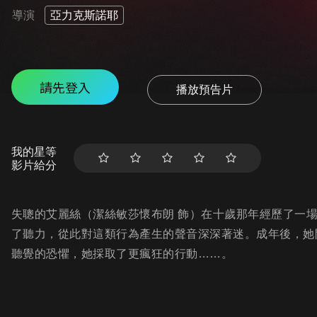
導演
亞力克斯諾耶
請先登入
播放預告片
我的星等
影片給分
失聰的艾麗絲（潔絲敏莎懷布朗 飾）在十歲那年經歷了一
了聽力，從此對這類行為產生的聲音深深著迷。成年後，她
聽覺的恐懼，她採取了更瘋狂的行動……。