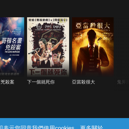
5.1
畫兇殺案
下一個就死你
亞當殺很大
鬼斧
示您同意我們使用cookies。更多關於