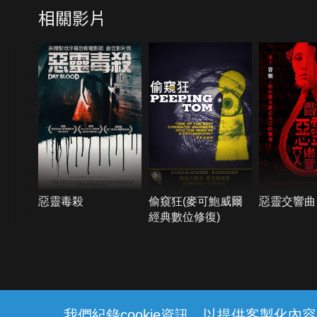
相關影片
惡靈毒殺
偷窺狂(麥可鮑威爾
惡靈交響曲
經典數位修復)
{{notifyMsg}}
我們紀錄cookie資訊，以提供客製化