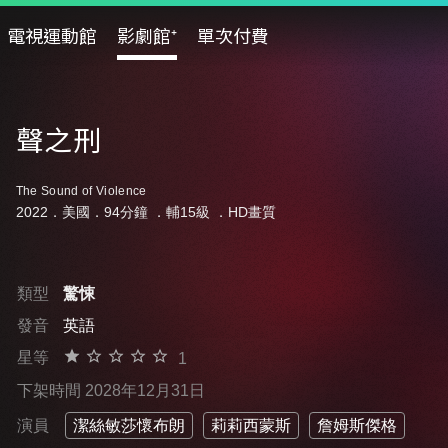
電視運動館
影劇館⁺
單次付費
聲之刑
The Sound of Violence
2022．美國．94分鐘 ．
輔15級
．HD畫質
類型
驚悚
發音
英語
星等
1
下架時間 2028年12月31日
演員
潔絲敏莎懷布朗
莉莉西蒙斯
詹姆斯傑格