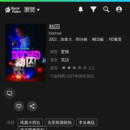
Hami Video
瀏覽
劫囚
Ditched
2021．加拿大．85分鐘 ．
輔15級
．HD畫質
驚悚
類型
英語
發音
2.5
星等
下架時間 2027年09月30日
演員
瑪麗卡西拉
克里斯羅朗熱
李洛佩茲