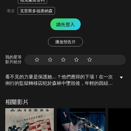
德克蘭奧雷利
克里斯多福唐納森
導演
請先登入
播放預告片
我的星等
影片給分
看不見的力量是保護她…？他們應得的下場！在一次
例行的監獄轉移囚犯於森林中墜毀後，年輕的因紐特
護士梅麗娜發現自己被殺手包圍，只有逃出100 英尺
的距離才能保住生命。當殺手他們在森林中竟遭到一
相關影片
股看不見的力量的襲擊時，梅麗娜短暫的安全之旅變
成了意志的終極較量…