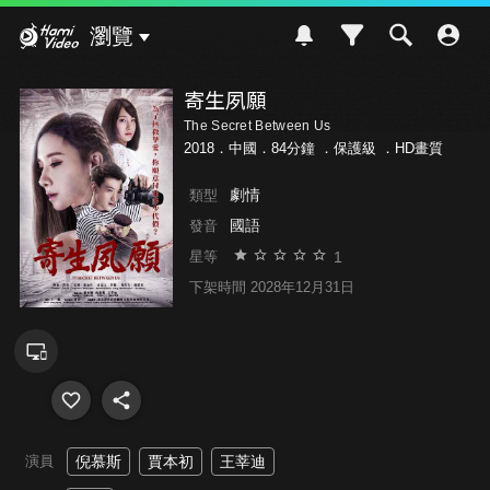
Hami Video
瀏覽
寄生夙願
The Secret Between Us
2018．中國．84分鐘 ．
保護級
．HD畫質
劇情
類型
國語
發音
1
星等
下架時間 2028年12月31日
演員
倪慕斯
賈本初
王莘迪