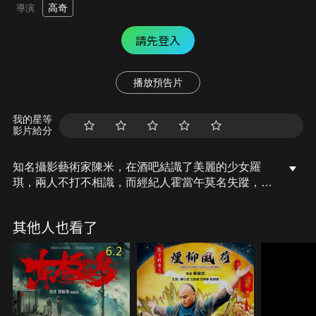
高奇
導演
請先登入
播放預告片
我的星等
影片給分
知名攝影藝術家陳米，在酒吧結識了美麗的少女羅
琪，兩人不打不相識，而經紀人霍當午莫名失蹤，讓
陳米意外觸怒集團大佬，遭遇連環追擊，在無意間，
陳米得知羅琪罹患罕病的祕密，兩人的關係也隨之改
其他人也看了
變……
6.2