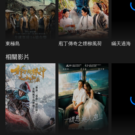
東極島
庖丁傳奇之煙柳風荷
瞞天過海
相關影片