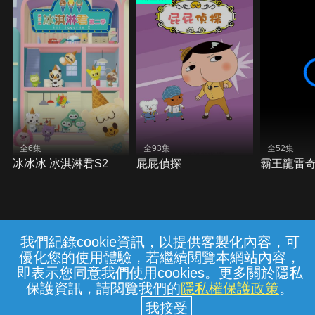
全6集
全93集
全52集
冰冰冰 冰淇淋君S2
屁屁偵探
霸王龍雷奇
我們紀錄cookie資訊，以提供客製化內容，可
{{notifyMsg}}
優化您的使用體驗，若繼續閱覽本網站內容，
常見問題
線上客服
服務條款
隱私權保護
即表示您同意我們使用cookies。更多關於隱私
保護資訊，請閱覽我們的
隱私權保護政策
。
中華電信股份有限公司個人家庭分公司
(統一編號：96979949) © 2026