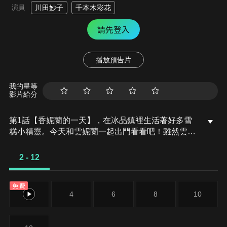
演員
川田妙子
千本木彩花
請先登入
播放預告片
我的星等
影片給分
第1話【香妮蘭的一天】，在冰品鎮裡生活著好多雪
糕小精靈。今天和雲妮蘭一起出門看看吧！雖然雲妮
蘭常常拿不定主意，但這次能否物色到心儀的商品
呢？第2話【雞手鴨腳咖啡店】，冰品小精靈巧可開
2 - 12
了一家朱古力甜品咖啡店！香妮蘭作為頭號顧客前來
光顧，讓他充滿幹勁！但巧可是個雞手鴨腳的冒失
免費
鬼。到底能順利經營嗎？
2
4
6
8
10