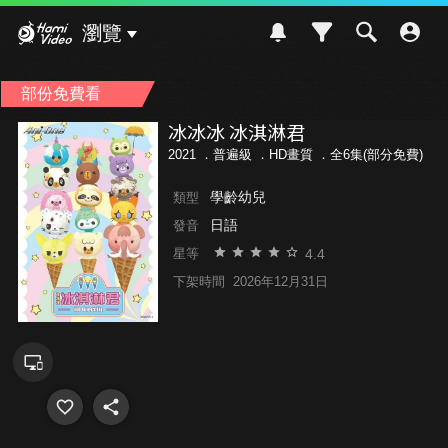
Hami Video
瀏覽
部份免費看
冰冰冰 冰淇淋君
2021 ．
普遍級
．HD畫質 ．全6集(部分免費)
學齡幼兒
類型
日語
發音
4.4
星等
下架時間
2026年12月31日