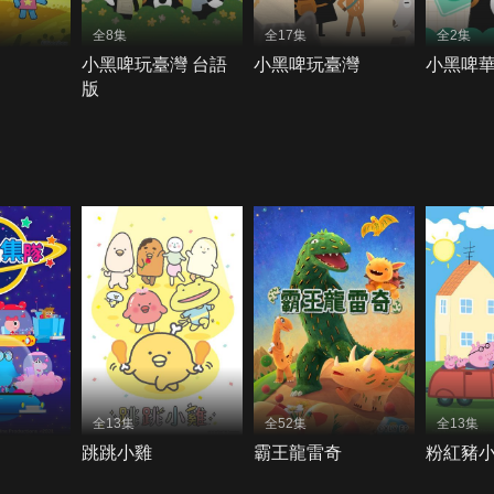
全8集
全17集
全2集
小黑啤玩臺灣 台語
小黑啤玩臺灣
小黑啤
版
全13集
全52集
全13集
跳跳小雞
霸王龍雷奇
粉紅豬小