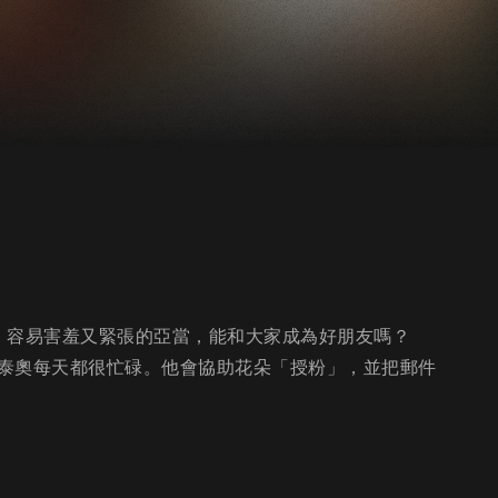
。容易害羞又緊張的亞當，能和大家成為好朋友嗎？
泰奧每天都很忙碌。他會協助花朵「授粉」，並把郵件