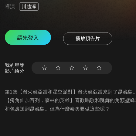
導演
川越淳
請先登入
播放預告片
我的星等
影片給分
第1集【螢火蟲亞當和星空派對】螢火蟲亞當來到了昆蟲島
【獨角仙加百列，森林的英雄】喜歡唱歌和跳舞的角額壁蜂
和包裹送到昆蟲島。但為什麼泰奧要做這些呢？