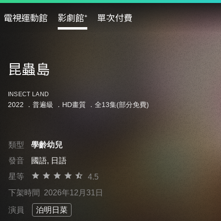
電視運動館
影劇館⁺
單次付費
昆蟲島
INSECT LAND
2022 ．
普遍級
．HD畫質 ．全13集(部分免費)
類型
學齡幼兒
發音
國語, 日語
星等
4.5
下架時間
2026年12月31日
演員
泊明日菜