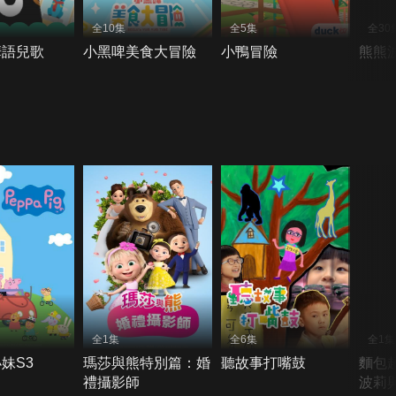
全10集
全5集
全30
華語兒歌
小黑啤美食大冒險
小鴨冒險
熊熊波
全1集
全6集
全1集
妹S3
瑪莎與熊特別篇：婚
聽故事打嘴鼓
麵包
禮攝影師
波莉