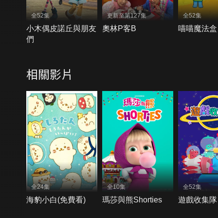
全52集
更新至第127集
全52集
小木偶皮諾丘與朋友
奧林P客B
喵喵魔法盒
們
相關影片
全24集
全10集
全52集
海豹小白(免費看)
瑪莎與熊Shorties
遊戲收集隊