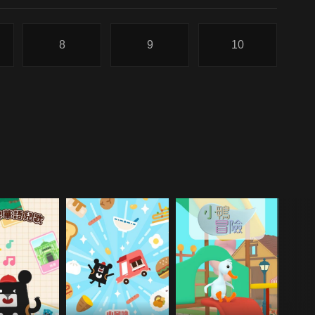
8
9
10