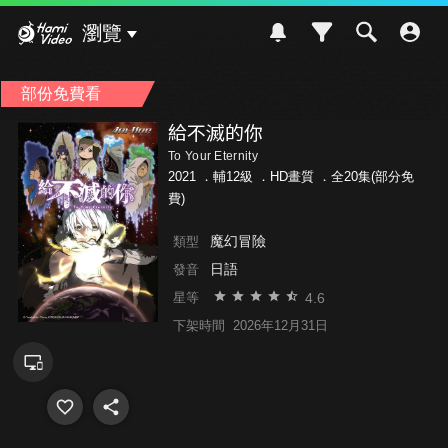
Hami Video
瀏覽
部份免費看
給不滅的你
To Your Eternity
2021 ．
輔12級
．HD畫質 ．全20集(部分免
費)
魔幻冒險
類型
日語
發音
4.6
星等
下架時間
2026年12月31日