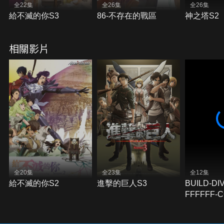
全22集
全26集
全26集
給不滅的你S3
86-不存在的戰區
神之塔S2
相關影片
全20集
全23集
全12集
給不滅的你S2
進擊的巨人S3
BUILD-DI
FFFFFF-
WHITE