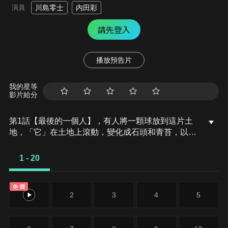
演員
川島零士
内田彩
請先登入
播放預告片
我的星等
影片給分
第1話【最後的一個人】，有人將一顆球放到這片土
地，「它」在土地上滾動，變化成石頭和青苔，以及
瀕死的白狼，在雪地中漫無目的地走著，最後，
「它」來到少年飼主居住的家。一個人留在村落，等
1 - 20
待著出去尋找富裕土地的同伴回歸的少年，決定與狼
一同出去旅行。
免費
1
2
3
4
5