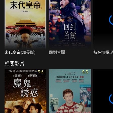
末代皇帝(加長版)
回到首爾
藍色情挑 
相關影片
5.6
5.5