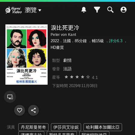
Hami Video
瀏覽
淚比死更冷
Peter von Kant
2022．法國．85分鐘 ．
輔15級
．
評分6.3
．
HD畫質
劇情
類型
法語
發音
4.1
星等
下架時間 2029年11月08日
演員
丹尼斯曼努奇
伊莎貝艾珍妮
哈利爾本加爾比亞