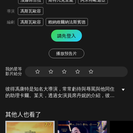
漢娜席古拉
斯特凡克里龐
阿米特歐迪亞
馮斯瓦歐容
導演
馮斯瓦歐容
賴納維爾納法斯賓德
編劇
請先登入
播放預告片
我的星等
影片給分
彼得馮康特是知名大導演，常常虧待與辱罵與他同住
的助理卡爾。某天，透過女演員席丹妮的介紹，彼得
結識了英俊小生阿米爾。阿米爾的經濟條件不好，但
彼得仍對他一見鍾情，不僅邀他入住自己的公寓，還
其他人也看了
提拔他進軍大銀幕。只是彼得渾然不知自己正慢慢陷
入一個難以挽回的絕境…
7.7
7.1