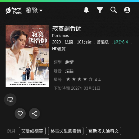
Hami Video
瀏覽
寂寞調香師
Perfumes
2020．法國．101分鐘 ．
普遍級
．
評分6.4
．
HD畫質
劇情
類型
法語
發音
4.4
星等
下架時間 2027年03月31日
演員
艾曼紐德芙
格雷戈里蒙泰爾
葛斯塔夫迪科文