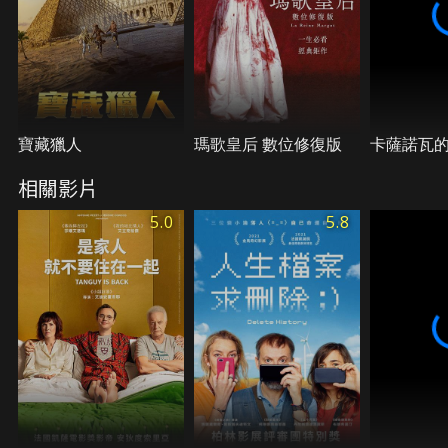
寶藏獵人
瑪歌皇后 數位修復版
卡薩諾瓦
相關影片
5.0
5.8