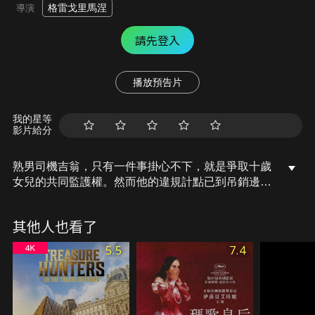
格雷戈里馬涅
導演
請先登入
播放預告片
我的星等
影片給分
熟男司機吉翁，只有一件事掛心不下，就是爭取十歲
女兒的共同監護權。然而他的違規計點已到吊銷邊
緣，難得的父女時光也常因自己的粗枝大葉搞砸。吉
翁的老闆清楚他的「魯」，特意安插他接送最棘手的
其他人也看了
高端客戶安。擁有絕對嗅覺的安，曾是Dior天價聘請
的調香大師。在她人生最輝煌的時刻，卻意外嗅覺缺
5.5
7.4
失，從香水界黯然退場，勉強委身在五味雜陳的案子
沉潛自己。兩人天差地遠，在生命轉折處撞見彼此，
即將在一趟趟採集氣味的旅程中，釋放出動人的曖昧
氣息。