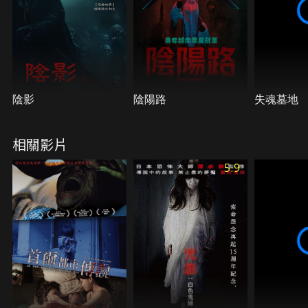
陰影
陰陽路
失魂墓地
相關影片
5.9