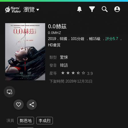
Hami Video
瀏覽
0.0赫茲
0.0MHZ
2019．韓國．101分鐘 ．
輔15級
．
評分5.7
．
HD畫質
驚悚
類型
韓語
發音
3.9
星等
下架時間 2028年12月31日
演員
鄭恩地
李成烈