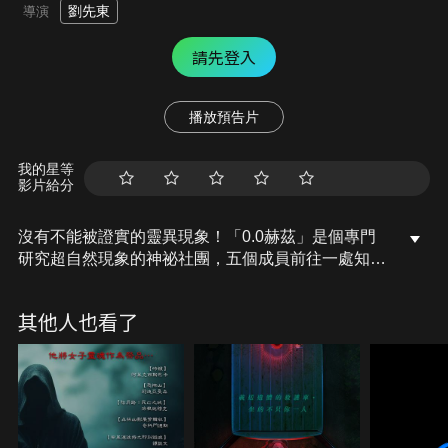
劉先東
導演
請先登入
播放預告片
我的星等
影片給分
沒有不能被證實的靈異現象！「0.0赫茲」是個專門
研究超自然現象的神祕社團，五個成員前往一處知名
廢棄凶宅進行探險，測試當腦波與0.0赫茲同步時，
是否真能召喚到鬼魂現身並接收來自靈界的訊息，殊
其他人也看了
不知卻引發一連串無法停止的靈異現象，不斷襲擊他
們……。