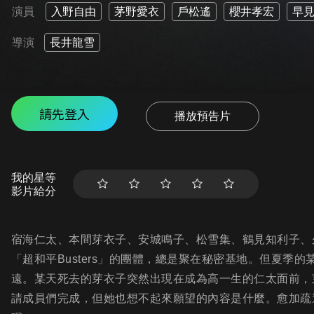
演員
入野自由
茅野愛衣
戶松遙
櫻井孝宏
早
導演
長井龍雪
請先登入
播放預告片
我的星等
影片給分
宿海仁太、本間芽衣子、安城鳴子、松雪集、鶴見知利子、
「超和平Busters」的團體，總是聚在秘密基地。但夏季
遠。某天死去的芽衣子突然出現在成為高一生的仁太面前，
請成員們完成，但她也想不起來願望的內容是什麼。愈加疏