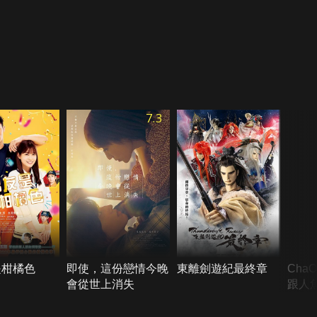
7.3
是柑橘色
即使，這份戀情今晚
東離劍遊紀最終章
Cha
會從世上消失
跟人