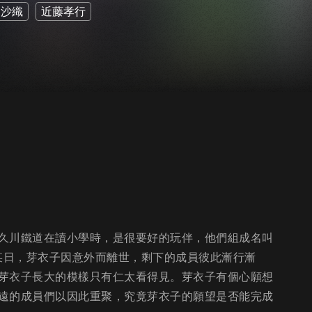
見沙織
近藤孝行
久川鐵道在讀小學時，是很要好的玩伴，他們組成名叫
的某日，芽衣子因意外而離世，剩下的成員彼此漸行漸
芽衣子長大的模樣只有仁太看得見。芽衣子有個心願想
遠的成員們以因此重聚，究竟芽衣子的願望是否能完成