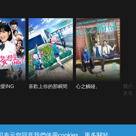
5.9
愛ING
喜歡上你的那瞬間
心之觸碰。
我們
次魔
示您同意我們使用cookies。更多關於