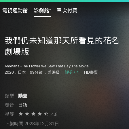
電視運動館
影劇館⁺
單次付費
我們仍未知道那天所看見的花名
劇場版
Anohana -The Flower We Saw That Day The Movie
2020．日本．99分鐘 ．
普遍級
．
評分7.4
．HD畫質
類型
動畫
發音
日語
星等
4.8
下架時間 2028年12月31日