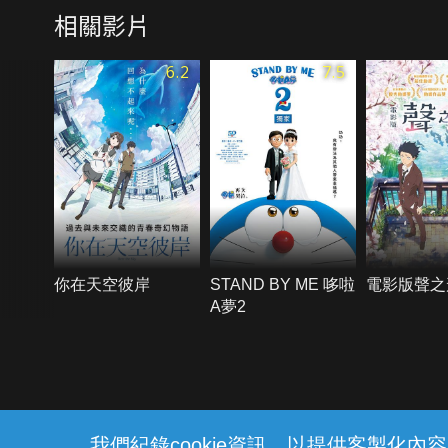
相關影片
CINEMAS
6.2
7.5
你在天空彼岸
STAND BY ME 哆啦
電影版聲之
A夢2
{{notifyMsg}}
我們紀錄cookie資訊，以提供客製化