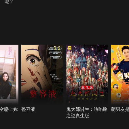
呢？
5.6
空戀上妳
整容液
鬼太郎誕生：咯咯咯
萌男友
之謎真生版