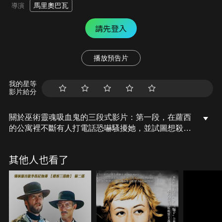
馬里奧巴瓦
導演
請先登入
播放預告片
我的星等
影片給分
關於巫術靈魂吸血鬼的三段式影片：第一段，在蘿西
的公寓裡不斷有人打電話恐嚇騷擾她，並試圖想殺了
她！她因為害怕所以找朋友陪伴，他們會因此遇害或
逃走呢？第二段，19世紀初在俄羅斯的家庭農村裡有
其他人也看了
著吸血鬼的傳說，人們試圖想摧毀吸血鬼，不料事情
沒有想得那麼簡單。第三段，護士在女巫過世後，一
時貪念偷走了女巫身上的戒指，女巫會回來報仇嗎？