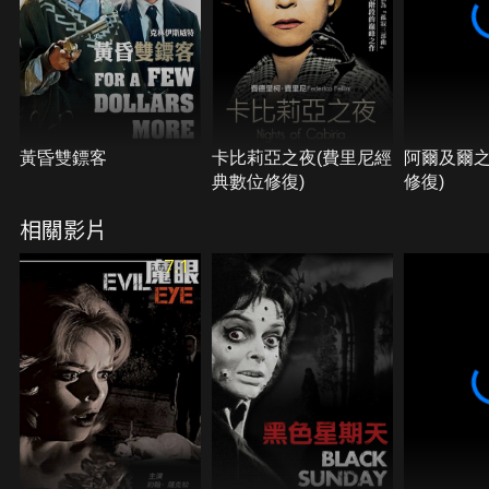
黃昏雙鏢客
卡比莉亞之夜(費里尼經
阿爾及爾之
典數位修復)
修復)
相關影片
7.1