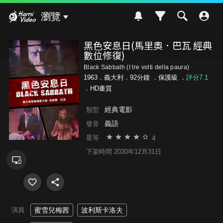
Hami Video
瀏覽
黑色安息日(馬里奧．巴瓦 經典
數位修復)
Black Sabbath (I tre volti della paura)
1963．義大利．92分鐘 ．
保護級
．
評分7.1
．HD畫質
經典電影
類型
義語
發音
4
星等
下架時間 2030年12月31日
演員
蜜雪兒梅茜
波利斯卡洛夫