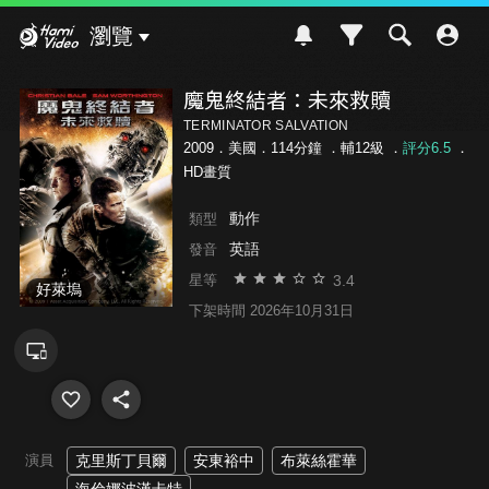
Hami Video
瀏覽
魔鬼終結者：未來救贖
TERMINATOR SALVATION
2009．美國．114分鐘 ．
輔12級
．
評分6.5
．
HD畫質
動作
類型
英語
發音
3.4
星等
好萊塢
下架時間 2026年10月31日
演員
克里斯丁貝爾
安東裕中
布萊絲霍華