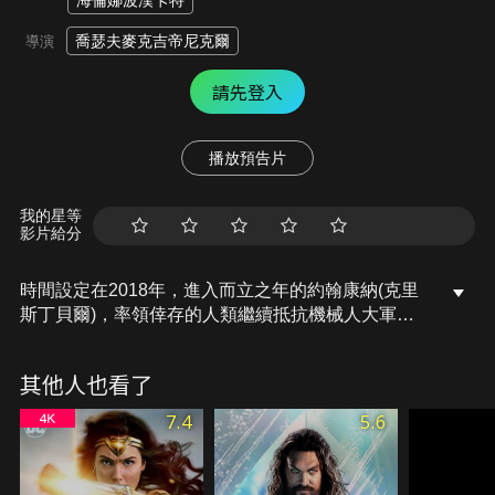
海倫娜波漢卡特
喬瑟夫麥克吉帝尼克爾
導演
請先登入
播放預告片
我的星等
影片給分
時間設定在2018年，進入而立之年的約翰康納(克里
斯丁貝爾)，率領倖存的人類繼續抵抗機械人大軍。
然而約翰康納從小到大深信不疑的未來視野將因神秘
人物馬可仕萊特(山姆華盛頓)出現而動搖，這個陌生
其他人也看了
人的最後記憶是身處於死囚牢籠中。康納必須判斷出
馬可仕究竟是從未來派來的刺客，還是從過去被拯救
7.4
5.6
出來的平凡人。為了找到答案，兩人一起潛入了天網
衛星的操作中心，挖掘潛藏在人類毀滅危機背後的驚
人秘密。