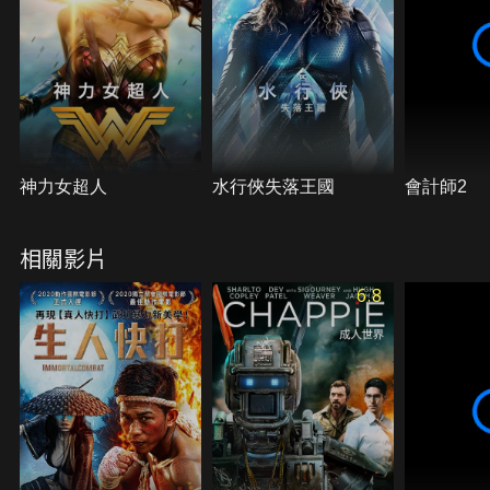
神力女超人
水行俠失落王國
會計師2
相關影片
6.8