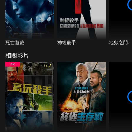
死亡遊戲
神經殺手
地獄之門.
相關影片
6.2