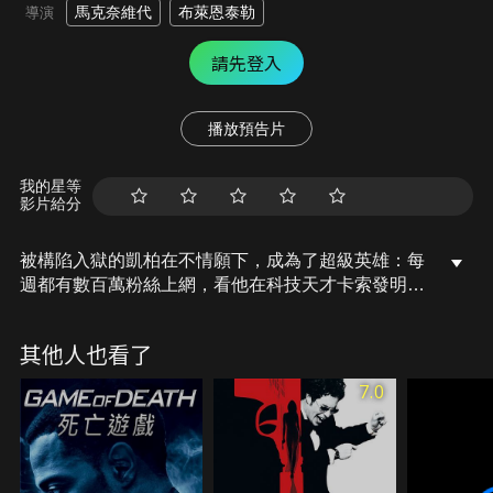
馬克奈維代
布萊恩泰勒
導演
請先登入
播放預告片
我的星等
影片給分
被構陷入獄的凱柏在不情願下，成為了超級英雄：每
週都有數百萬粉絲上網，看他在科技天才卡索發明的
超暴力線上遊戲「逃殺戰士」中，和數百位受刑人真
槍實彈廝殺。有些人斥責這款遊戲，是奴役他人的傷
其他人也看了
天害理行為，而驍勇善戰的凱柏，自然而然成為了他
們心目中，唯一能撂倒卡索的關鍵人物。
7.0