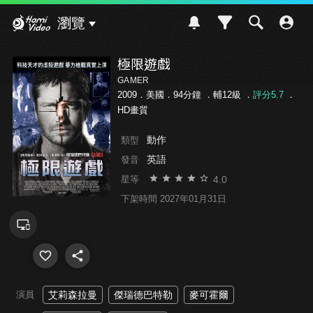
Hami Video
瀏覽
極限遊戲
GAMER
2009．美國．94分鐘 ．
輔12級
．
評分5.7
．
HD畫質
動作
類型
英語
發音
4.0
星等
下架時間 2027年01月31日
演員
艾莉森拉曼
傑瑞德巴特勒
麥可霍爾