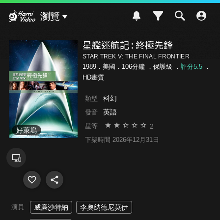
Hami Video
瀏覽
星艦迷航記 : 終極先鋒
STAR TREK V: THE FINAL FRONTIER
1989．美國．106分鐘 ．
保護級
．
評分5.5
．
HD畫質
科幻
類型
英語
發音
2
星等
好萊塢
下架時間 2026年12月31日
演員
威廉沙特納
李奧納德尼莫伊