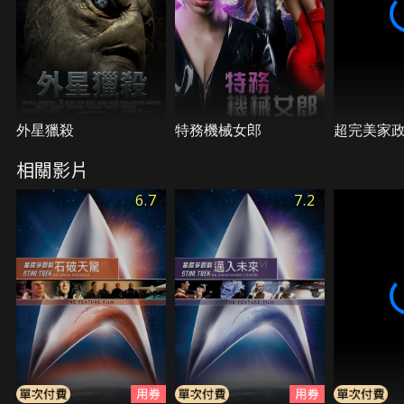
外星獵殺
特務機械女郎
超完美家
相關影片
6.7
7.2