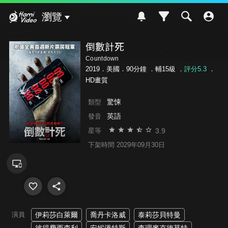
Hami Video
瀏覽
倒數計死
Countdown
2019．美國．90分鐘 ．
輔15級
．
評分5.3
．
HD畫質
驚悚
類型
英語
發音
3.9
星等
下架時間 2029年09月30日
演員
伊莉莎白萊爾
喬丹卡洛威
泰莉莎貝特曼