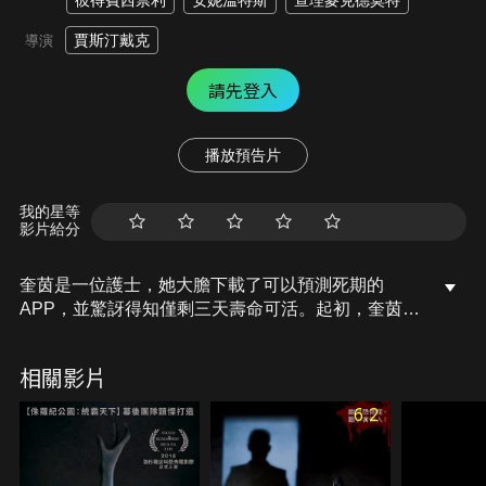
彼得費西柰利
安妮溫特斯
查理麥克德莫特
賈斯汀戴克
導演
請先登入
播放預告片
我的星等
影片給分
奎茵是一位護士，她大膽下載了可以預測死期的
APP，並驚訝得知僅剩三天壽命可活。起初，奎茵以
為這只是個無聊的惡作劇，沒想到身邊曾經下載的
人，卻一個接著一個如APP所預測的時間接連死去，
相關影片
即使刪除檔案、更換手機，都無法擺脫死亡倒數。隨
著死期逼近，她能否在時間結束前，挽救自己的生命
6.2
呢？