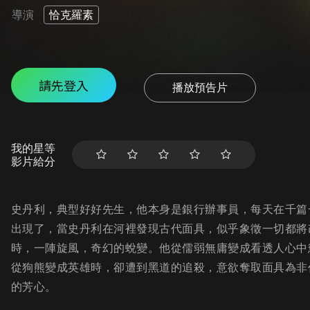
導演
恰克羅素
請先登入
播放預告片
我的星等
影片給分
史丹利，典型好好先生，他本身是銀行辦事員，每天在千篇
出現了，當史丹利在河裡發現古代面具，似乎象徵一切都將
時，一陣旋風，奇幻的蛻變。他從儒弱無庸變成看透人心中
從狗熊變成英雄時，卻遭到黑道的追殺，意欲奪取面具為非
的芳心。