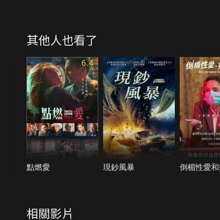
其他人也看了
6.4
點燃愛
現鈔風暴
倒楣性愛和
相關影片