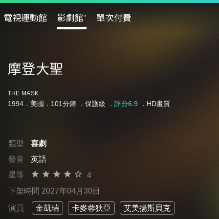
電視運動館
影劇館⁺
單次付費
摩登大聖
THE MASK
1994．美國．101分鐘 ．
保護級
．
評分6.9
．HD畫質
類型
喜劇
發音
英語
星等
4
下架時間 2027年04月30日
演員
金凱瑞
卡麥蓉狄亞
艾美揚斯貝克