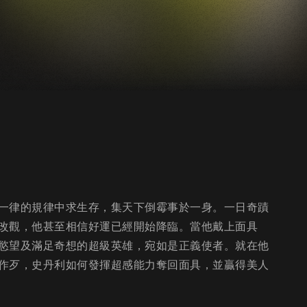
一律的規律中求生存，集天下倒霉事於一身。一日奇蹟
改觀，他甚至相信好運已經開始降臨。當他戴上面具
慾望及滿足奇想的超級英雄，宛如是正義使者。就在他
作歹，史丹利如何發揮超感能力奪回面具，並贏得美人