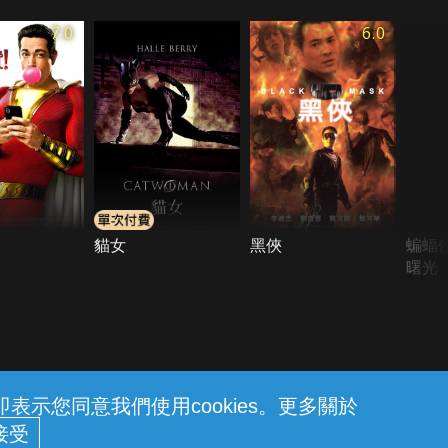
7.0
6.0
貓女
黑俠
蝙蝠
曙光
示您同意我們使用cookies。更多關於