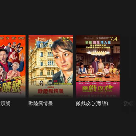
6.9
7.4
奇蹟號
歐陸瘋情畫
飯戲攻心(粵語)
雲端