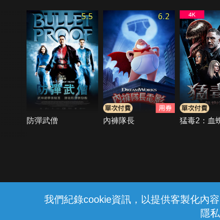
5.5
6.2
防彈武僧
內褲隊長
猛毒2：血
{{notifyMsg}}
我們紀錄cookie資訊，以提供客製化
隱私