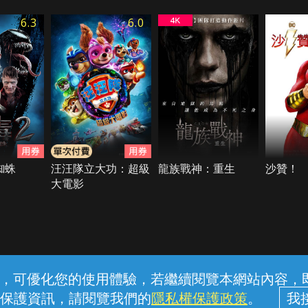
6.3
6.0
蜘蛛
汪汪隊立大功：超級
龍族戰神：重生
沙贊！
大電影
常見問題
線上客服
服務條款
隱私權保護
內容，可優化您的使用體驗，若繼續閱覽本網站內容，即表
保護資訊，請閱覽我們的
隱私權保護政策
。
中華電信股份有限公司個人家庭分公司 (統一編號：96979949) © 2026