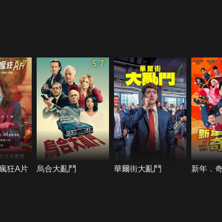
6.7
5.7
瘋狂A片
烏合大亂鬥
華爾街大亂鬥
新年．