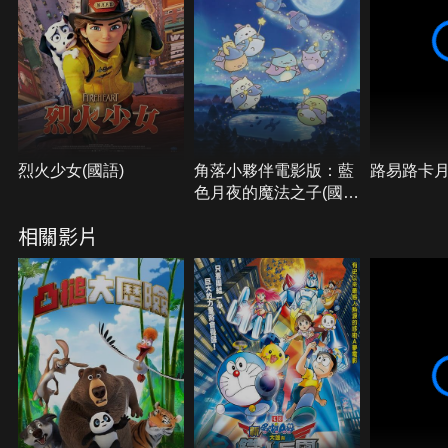
烈火少女(國語)
角落小夥伴電影版：藍
路易路卡
色月夜的魔法之子(國
語)
相關影片