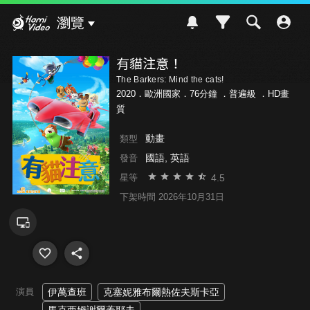
Hami Video
瀏覽
有貓注意！
The Barkers: Mind the cats!
2020．歐洲國家．76分鐘 ．
普遍級
．HD畫
質
動畫
類型
國語, 英語
發音
4.5
星等
下架時間 2026年10月31日
演員
伊萬查班
克塞妮雅布爾熱佐夫斯卡亞