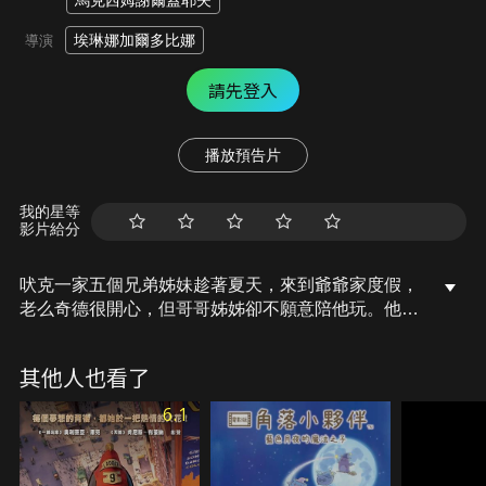
馬克西姆謝爾蓋耶夫
埃琳娜加爾多比娜
導演
請先登入
播放預告片
我的星等
影片給分
吠克一家五個兄弟姊妹趁著夏天，來到爺爺家度假，
老么奇德很開心，但哥哥姊姊卻不願意陪他玩。他一
氣之下跑到森林裡，結果遇到兩隻貓：灰齊和胖胖。
原來他們本來就不樂見吠克一家的來到，企圖要偷走
其他人也看了
麥斯的噴射背包，遇到奇德之後，他們假裝和奇德當
朋友，進而打探噴射背包的消息。在面對好不容易得
6.1
到的友誼，以及讓他失望的親情，奇德會做出什麼決
定呢？