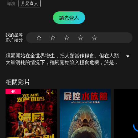
月足直人
導演
請先登入
我的星等
影片給分
殭屍開始在全世界增生，把人類當作糧食。但在人類
大量消耗的情況下，殭屍開始陷入糧食危機，於是建
造了強迫人類性交，繁殖下一代的牧場。被殭屍抓到
牧場的處男俊之，和擁有貌美外表的三枝，兩人成為
相關影片
了性伴侶。另一方面，殭屍們也為了人類繁殖而下田
耕作，然而卻發生了意想不到的事……？
5.4