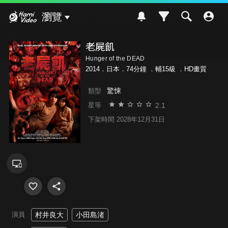
Hami Video
瀏覽
老屍飢
Hunger of the DEAD
2014．日本．74分鐘 ．
輔15級
．HD畫質
驚悚
類型
2.1
星等
下架時間 2028年12月31日
演員
村井良大
小田島渚