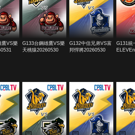
雄鷹VS樂
G133台鋼雄鷹VS樂
G132中信兄弟VS富
G131統
0531
天桃猿20260530
邦悍將20260530
ELEVE
龍20260