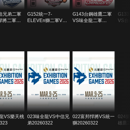
中信兄弟二軍
G152統一7-
G143台鋼雄鷹二軍
G13
悍將二軍
ELEVEn獅二軍VS
VS味全龍二軍
VS
16
樂天桃猿二軍
20260702
2026
20260709
全龍VS樂天桃
023味全龍VS中信兄
022富邦悍將VS統一
024
323
弟20260322
獅20260322
雄鷹20