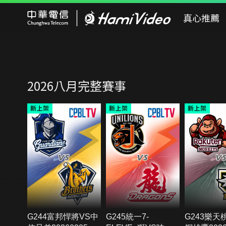
Hami Video
真心推薦
2026八月完整賽事
G244富邦悍將VS中
G245統一7-
G243樂天