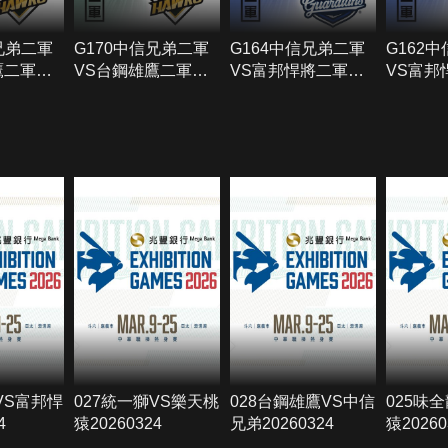
兄弟二軍
G170中信兄弟二軍
G164中信兄弟二軍
G162
鷹二軍
VS台鋼雄鷹二軍
VS富邦悍將二軍
VS富邦
20260723
20260717
202607
VS富邦悍
027統一獅VS樂天桃
028台鋼雄鷹VS中信
025味
4
猿20260324
兄弟20260324
猿20260