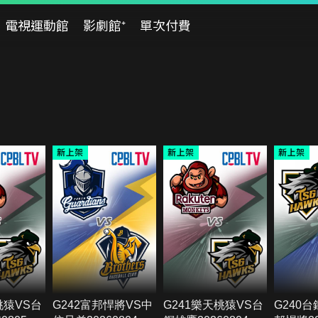
電視運動館
影劇館⁺
單次付費
桃猿VS台
G242富邦悍將VS中
G241樂天桃猿VS台
G240