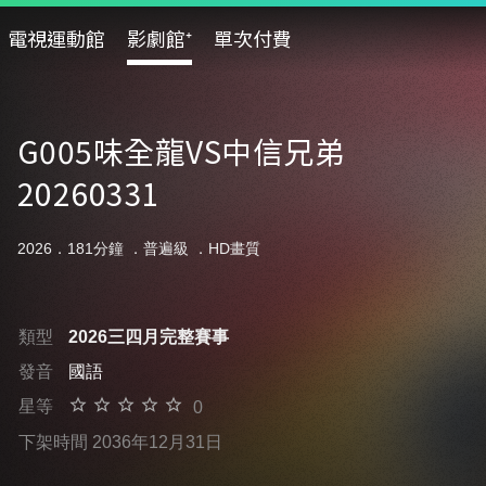
電視運動館
影劇館⁺
單次付費
G005味全龍VS中信兄弟
20260331
2026．181分鐘 ．
普遍級
．HD畫質
類型
2026三四月完整賽事
發音
國語
星等
0
下架時間 2036年12月31日