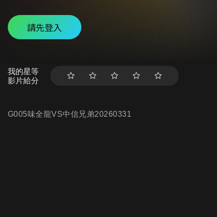
請先登入
我的星等
影片給分
G005味全龍VS中信兄弟20260331