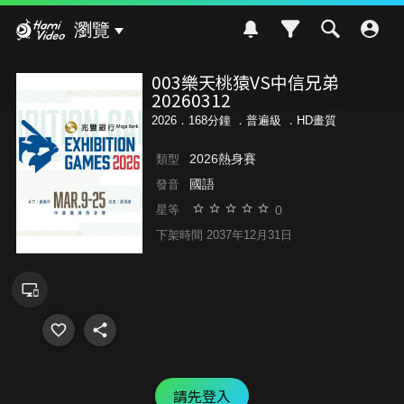
Hami Video
瀏覽
003樂天桃猿VS中信兄弟
20260312
2026．168分鐘 ．
普遍級
．HD畫質
2026熱身賽
類型
國語
發音
0
星等
下架時間 2037年12月31日
請先登入