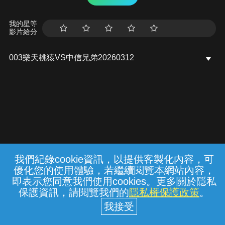
我的星等
影片給分
003樂天桃猿VS中信兄弟20260312
我們紀錄cookie資訊，以提供客製化內容，可
{{notifyMsg}}
優化您的使用體驗，若繼續閱覽本網站內容，
常見問題
線上客服
服務條款
隱私權保護
即表示您同意我們使用cookies。更多關於隱私
保護資訊，請閱覽我們的
隱私權保護政策
。
中華電信股份有限公司個人家庭分公司
(統一編號：96979949) © 2026