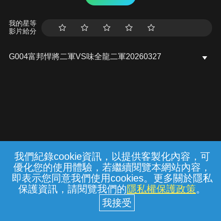
我的星等
影片給分
G004富邦悍將二軍VS味全龍二軍20260327
我們紀錄cookie資訊，以提供客製化內容，可
{{notifyMsg}}
優化您的使用體驗，若繼續閱覽本網站內容，
常見問題
線上客服
服務條款
隱私權保護
即表示您同意我們使用cookies。更多關於隱私
保護資訊，請閱覽我們的
隱私權保護政策
。
中華電信股份有限公司個人家庭分公司
(統一編號：96979949) © 2026