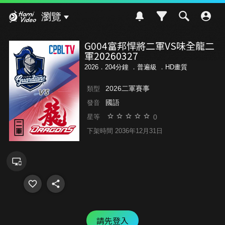
Hami Video
瀏覽
G004富邦悍將二軍VS味全龍二
軍20260327
2026．204分鐘 ．
普遍級
．HD畫質
2026二軍賽事
類型
國語
發音
0
星等
下架時間 2036年12月31日
請先登入