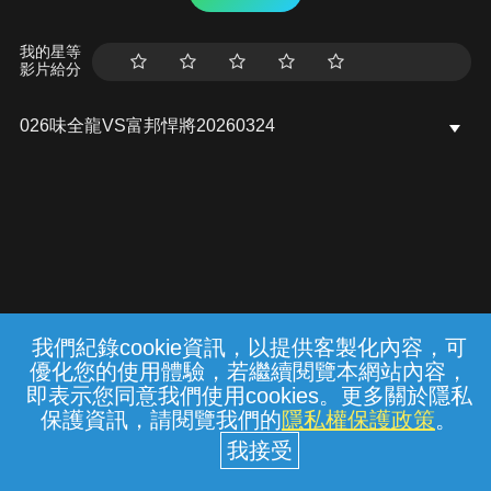
我的星等
影片給分
026味全龍VS富邦悍將20260324
我們紀錄cookie資訊，以提供客製化內容，可
{{notifyMsg}}
優化您的使用體驗，若繼續閱覽本網站內容，
常見問題
線上客服
服務條款
隱私權保護
即表示您同意我們使用cookies。更多關於隱私
保護資訊，請閱覽我們的
隱私權保護政策
。
中華電信股份有限公司個人家庭分公司
(統一編號：96979949) © 2026