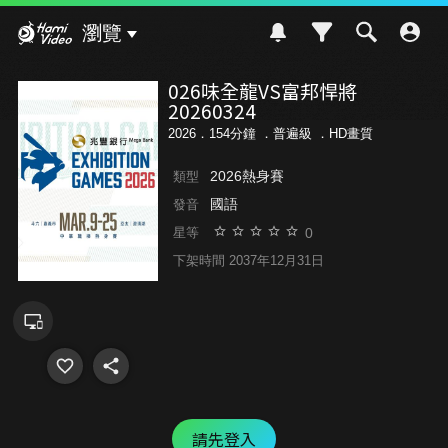
Hami Video
瀏覽
026味全龍VS富邦悍將
20260324
2026．154分鐘 ．
普遍級
．HD畫質
2026熱身賽
類型
國語
發音
0
星等
下架時間 2037年12月31日
請先登入