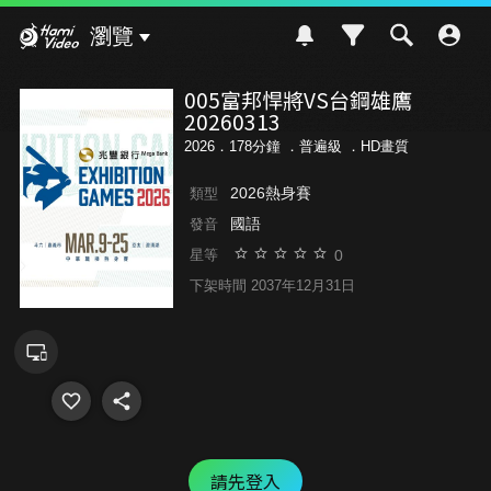
Hami Video
瀏覽
005富邦悍將VS台鋼雄鷹
20260313
2026．178分鐘 ．
普遍級
．HD畫質
2026熱身賽
類型
國語
發音
0
星等
下架時間 2037年12月31日
請先登入