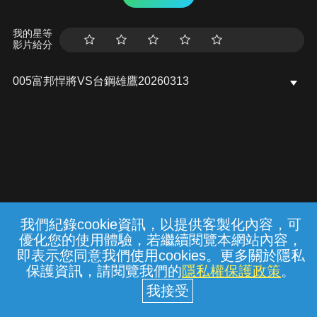
我的星等
影片給分
005富邦悍將VS台鋼雄鷹20260313
我們紀錄cookie資訊，以提供客製化內容，可
{{notifyMsg}}
優化您的使用體驗，若繼續閱覽本網站內容，
常見問題
線上客服
服務條款
隱私權保護
即表示您同意我們使用cookies。更多關於隱私
保護資訊，請閱覽我們的
隱私權保護政策
。
中華電信股份有限公司個人家庭分公司
(統一編號：96979949) © 2026